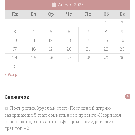
Август 2026
Пн
Вт
Ср
Чт
Пт
Сб
Вс
1
2
3
4
5
6
7
8
9
10
11
12
13
14
15
16
17
18
19
20
21
22
23
24
25
26
27
28
29
30
31
« Апр
Свежачок
Пост-релиз. Круглый стол «Последний штрих»
завершающий этап социального проекта «Незримая
красота», поддержанного Фондом Президентских
грантов РФ