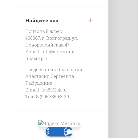
Найдите нас
Почтовый адрес:
400087, г. Волгоград, ул.
Новороссийская,47
E-mail:
info@воомони-
пламя.рф
Председатель Правления:
Анастасия Сергеевна
Рыбушкина
E-mail:
fas83@bk.ru
Тел : 8 (905)336-63-20