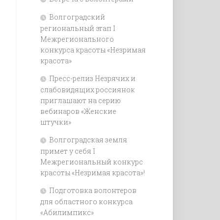
Волгоградский
региональный этап I
Межрегионального
конкурса красоты «Незримая
красота»
Пресс-релиз Незрячих и
слабовидящих россиянок
приглашают на серию
вебинаров «Женские
штучки»
Волгоградская земля
примет у себя I
Межрегиональный конкурс
красоты «Незримая красота»!
Подготовка волонтеров
для областного конкурса
«Абилимпикс»