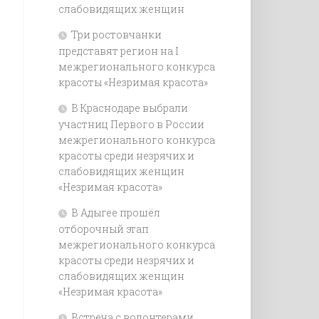
слабовидящих женщин
Три ростовчанки
представят регион на I
межрегионального конкурса
красоты «Незримая красота»
В Краснодаре выбрали
участниц Первого в России
межрегионального конкурса
красоты среди незрячих и
слабовидящих женщин
«Незримая красота»
В Адыгее прошёл
отборочный этап
межрегионального конкурса
красоты среди незрячих и
слабовидящих женщин
«Незримая красота»
Встреча с волонтерами