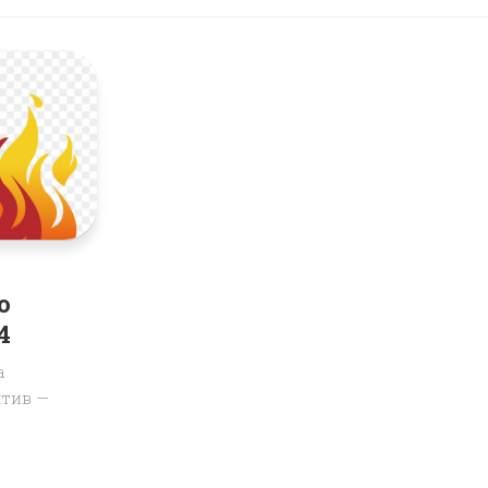
о
4
а
ктив —