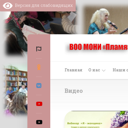
Перейти
Версия для слабовидящих
к
содержанию
Главная
О нас
Наши 
Про
Нов
Видео
организацию
Объ
Устав
Ста
Политика
конфиденциал
Мер