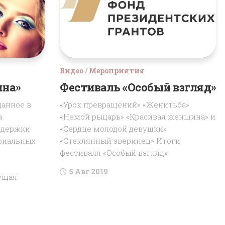
год
красоты
2024
год
Видео
/
Мероприятия
ина»
Фестиваль «Особый взгляд»
данное в
«Урок превращений» «Женитьба»
а
«Немой рыцарь» «Красивая женщина» и
оддержки
«Сердце молодой девушки»
риальных
«Стеклянный зверинец» Итоги
фестиваля «Особый взгляд»
5 Авг 2019
ущая