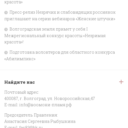
красота»
Пресс-релиз Незрячих и слабовидящих россиянок
приглашают на серию вебинаров «Женские штучки»
Волгоградская земля примет у себя I
Межрегиональный конкурс красоты «Незримая
красота»!
Подготовка волонтеров для областного конкурса
«Абилимпикс»
Найдите нас
Почтовый адрес:
400087, г. Волгоград, ул. Новороссийская,47
E-mail:
info@воомони-пламя.рф
Председатель Правления:
Анастасия Сергеевна Рыбушкина
E-mail:
fas83@bk.ru