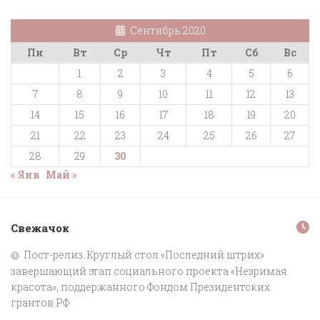
Сентябрь 2020
Пн
Вт
Ср
Чт
Пт
Сб
Вс
1
2
3
4
5
6
7
8
9
10
11
12
13
14
15
16
17
18
19
20
21
22
23
24
25
26
27
28
29
30
« Янв
Май »
Свежачок
Пост-релиз. Круглый стол «Последний штрих»
завершающий этап социального проекта «Незримая
красота», поддержанного Фондом Президентских
грантов РФ